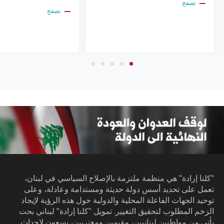
تصفح
تصفح
"كلنا إرادة" هي منظمة ملتزمة بالإصلاح السياسي في لبنان،
تعمل على تحديد أسس دولة حديثة ومستدامة وعادلة، وعلى
توحيد الجهات الفاعلة المحلية والدولية حول هذه الرؤية لإيجاد
الزخم المطلوب لتحقيق التغيير. تمويل "كلنا إرادة" لبناني بحت
يأتي من مواطنين لبنانيين، مقيمين ومغتربين، يسعون لإحداث