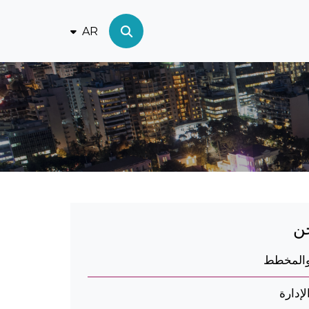
AR
ن
والمخطط
إدارة