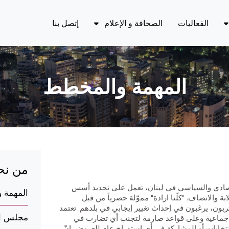
الفعاليات
الصحافة و الإعلام
إتصل بنا
في الأخبار
يادة الدولة، وسيادة القانون، والحوكمة
دة
أحدث الإصدارات
اد والمالية العامة
المهمة والمخطط
الملفات الصحفية
والغاز
الية القضاء وشفافيته
الطاقة
من نح
اقتصادي والسياسي في لبنان، تعمل على تحديد أسس
المهمة 
والانصاف. "كلّنا ارادة" مموّلة حصرياً من قبل
بون، يرغبون في إحداث تغيير إيجابي في بلدهم. تعتمد
مجلس ال
ريقة جماعية وعلى قواعد صارمة لتجنب أي تضارب في
تخابات أو المشاركة في أي استدراج عام للعروض. إنّ