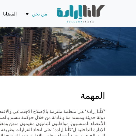
من نحن
القضايا
المهمة والمخطط
بسط س
الرشي
مجلس الإدارة
الاقتص
الفريق التنفيذي
النفط 
الشركاء
استقل
القضايا
قطاع 
تقرير الأنشطة
أسئلة شائعة
المهمة
"كلّنا إرادة" هي منظمة ملتزمة بالإصلاح الاجتماعي وال
دولة حديثة ومستدامة وعادلة من خلال حوكمة تتسم بالصلابة 
الأعضاء المنتسبين: مواطنون لبنانيون مقيمون منهن ومغتر
الإدارة الداخلية ل"كلّنا إرادة" على اتخاذ القرارات بط
المصالح حيث تعهد أعضاء مجلس الإدارة بعدم الترشح للان