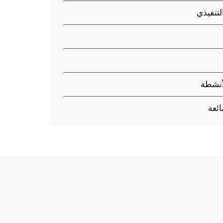
لتنفيذي
أنشطة
ئعة