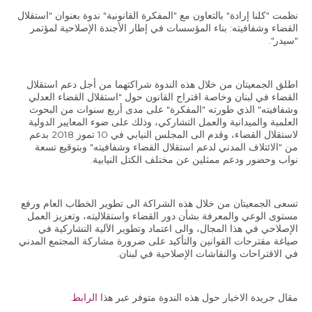
الاقتصاد والمالية العامة
نظمت "كلنا إرادة" بالتعاون مع "المفكرة القانونية" ندوة بعنوان "استقلال
القضاء وشفافيته: بناء المؤسسات في إطار الأجندة الإصلاحية لمؤتمر
النفط والغاز
"سيدر".
استقلالية القضاء وشفافيته
قطاع الطاقة
اطلق الجمعيتان من خلال هذه الندوة شراكتهما من أجل دعم استقلال
القضاء في لبنان وخاصة اقتراح القانون حول "استقلال القضاء العدلي
وشفافيته" الذي طورته "المفكرة" على مدى أربع سنوات من البحوث
العلمية والميدانية والعمل التشاركي، وذلك على ضوء المعايير الدولية
الفعاليات
لاستقلال القضاء، وقدم الى المجلس النيابي في 10 تموز 2018 بدعم
من "الائتلاف المدني لدعم استقلال القضاء وشفافيته" وبتوقيع تسعة
الصحافة و الإعلام
نواب وحضور ودعم ممثلين عن مختلف الكتل النيابية.
في الأخبار
تسعى الجمعيتان من خلال هذه الشراكة الى تطوير الخطاب العام ورفع
أحدث الإصدارات
مستوى الوعي والمعرفة بشأن دور القضاء واستقلاليته، وتعزيز العمل
الإصلاحي في هذا المجال، والى اعتماد وتطوير الآلية التشاركية في
الملفات الصحفية
صياغة مقترحات القوانين والتأكيد على ضرورة مشاركة المجتمع المدني
في الاقتراحات والنقاشات الإصلاحية في لبنان.
إتصل بنا
مقال جريدة الاخبار حول هذه الندوة متوفر عبر هذا
الرابط
.