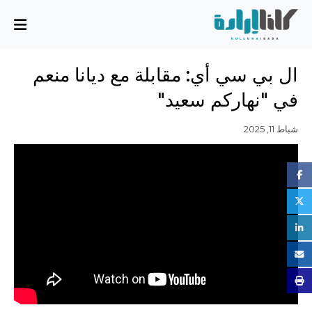
من نحن
ال بي سي أي: مقابلة مع ديانا منعم
المهمة والمخطط
في "نهاركم سعيد"
مجلس الإدارة
الفريق التنفيذي
شباط 11, 2025
الشركاء
القضايا
تقرير الأنشطة
أسئلة شائعة
القضايا
بسط سيادة الدولة، وسيادة القانون، والحوكمة الرشيدة