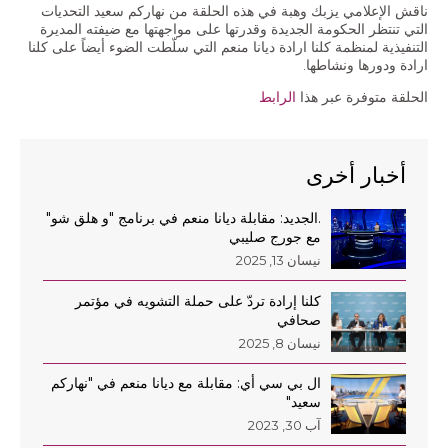
الاقتصاد والمالية العامة
ناقش الإعلامي يزبك وھبة في ھذه الحلقة من نھاركم سعيد التحديات
التي تنتظر الحكومة الجديدة وقدرتها على مواجهتها مع ضيفته المديرة
النفط والغاز
التنفيذية لمنظمة كلنا ارادة ديانا منعم التي سلّطت الضوء أيضاً على كلنا
ارادة ودورها ونشاطها.
استقلالية القضاء وشفافيته
الحلقة متوفرة عبر هذا
الرابط
قطاع الطاقة
أخبار أخرى
الفعاليات
.الجديد: مقابلة ديانا منعم في برنامج "و هلق شو"
الصحافة و الإعلام
مع جورج صليبي
نيسان 13, 2025
في الأخبار
كلنا إرادة تردّ على حملة التشويه في مؤتمر
أحدث الإصدارات
صحافي
الملفات الصحفية
نيسان 8, 2025
ال بي سي أي: مقابلة مع ديانا منعم في "نهاركم
سعيد"
إتصل بنا
آب 30, 2023