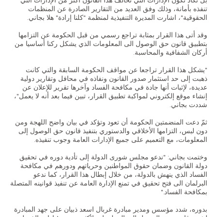
تنفذه بأمانة، وذلك وفق العديد من التقارير الصادرة عن المنظمات
الحقوقية"، اشارت المديرة التنفيذية لمنظمة "كلنا إرادة" هلا بجاني.
وقد أتى هذا القرار بمثابة تراجع رسمي من قبل الحكومة عن التزامها
AR
بتطبيق قانون حق الوصول الى المعلومات الذي يشكل ركنا أساسيا من
أركان الشفافية والمحاسبة.
EN
"يشكل هذا القرار تراجعا عن مواقف الحكومة السابقة والتي كانت
ذهبت إلى حد استثمار صدور القانون ونفاذه في محافل وتقارير دولية
عديدة، لإثبات أنها جادة في مكافحة الفساد وآخرها تقرير للإعلان عن
إنشاء موقع إلكتروني لمواكبة تطبيق القرار، تبين فيما بعد أنه لا يعمل"،
شددت بجاني.
ثمّ دعت المنضمتين الحكومة أن تعود وتؤكد في بيان واضح اللهجة ومن
دون لبس، التزامها الأخلاقي والدستوري بتنفيذ قانون حق الوصول إلى
المعلومات، مع التعميم على جميع الإدارات العامة وجوب تنفيذه.
وختمت بجاني: "ندعو مجلس شورى الدولة إلى تأدية دوره في تحقيق
دولة القانون وضمان حقوق المواطنين وحرياتهم ودورهم في مكافحة
الفساد الذي ينهش بالدولة، من خلال إبطال هذا القرار، كما ندعو
البرلمان الى فتح تحقيق في تمنع الإدارة العامة عن تنفيذ قوانينه المتصلة
بمكافحة الفساد."
بدوره، شدد مؤسس ومدير مبادرة غربال اسعد ذبيان على جهد المبادرة