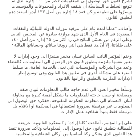
لشرح قانون حق الوصول إلى المعلومات لأكثر من ١٠٠ إدارة الذي لم
تتوقع السلطات السياسيّة أن يتلقفه الأفراد والمجموعات والمؤسسات
ويصرّوا على تطبيقه ولكن فقد ١٨ إدارة من أصل ١٣٣ أبدوا استعدادهم
لتطبيق القانون.
وأضاف: "عملنا لمدة عام على مرقبة موزانة الدولة اللبنانيّة والنفقات
المعقودة في العام الأول الذي شهد موازنة صادرة عن المجلس النيابي
وعلى الرغم من تحسّن النتائج في رد أكثر من ٦٥ إدارة من أصل ١٤٠
على طلباتنا، إلا أنّ 32 فقط هي التي زودتنا ببياناتها وحساباتها الماليّة."
وختم المؤتمر النائب السابق غسان مخيبر مشيرًا الى وجود إدارات لا
تعتبر نفسها ملتزمة بتطبيق قانون حق الوصول الى المعلومات، كالقضاء
وعدد من الشركات والمؤسسات التي تعنى بالخدمة العامة، ما يسلط
الضوء على مشكلة أخرى في تطبيق هذا القانون وهي توسيع إطار
الإدارات الملزمة بالتطبيق والزامها بالقانون.
وسلّط مخيبر الضوء الى عدم حاجة طالب المعلومات لتبيان صفة
ومصلحة او سبب حاجته للمعلومات ما يشكل أهمية كبيرة مع محاولة
لبنان الانضمام الى منظومة الحكومة المفتوحة، ففكرة حق الوصول الى
المعلومات غير مرتبطة بضرورة استعمالها في المحكمة او الاعلام بل
مرتبطة فقط بمبدأ شفافية عمل الإدارات.
على إثر المؤتمر، أطلقت "كلنا إرادة" و"المفكرة القانونية" عريضة
للمطالبة بتطبيق قانون حق الوصول إلى المعلومات وتأكيد ضرورة تنفيذ
هذا القانون الذي يشكل ركنا أساسيا من أركان الشفافية والمحاسبة.