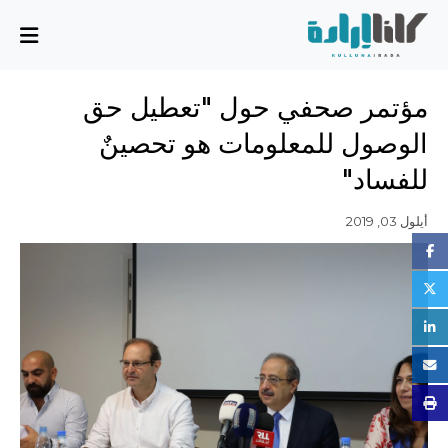
من نحن
مؤتمر صحفي حول "تعطيل حق
المهمة والمخطط
الوصول للمعلومات هو تحصينٌ
مجلس الإدارة
للفساد"
الفريق التنفيذي
الشركاء
أيلول 03, 2019
القضايا
تقرير الأنشطة
أسئلة شائعة
القضايا
بسط سيادة الدولة، وسيادة القانون، والحوكمة الرشيدة