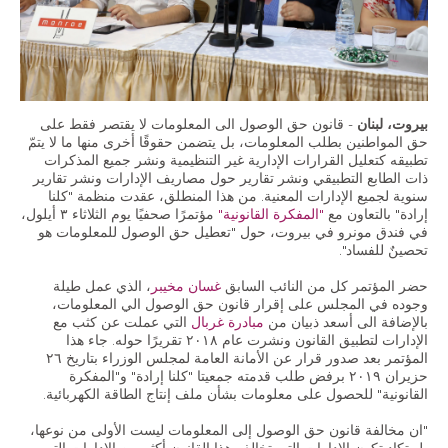
الاقتصاد والمالية العامة
النفط والغاز
استقلالية القضاء وشفافيته
قطاع الطاقة
بيروت، لبنان
- قانون حق الوصول الى المعلومات لا يقتصر فقط على
حق المواطنين بطلب المعلومات، بل يتضمن حقوقًا أخرى منها ما لا يتمّ
تطبيقه كتعليل القرارات الإدارية غير التنظيمية ونشر جميع المذكرات
الفعاليات
ذات الطابع التطبيقي ونشر تقارير حول مصاريف الإدارات ونشر تقارير
سنوية لجميع الإدارات المعنية. من هذا المنطلق، عقدت منظمة "كلنا
إرادة" بالتعاون مع
"المفكرة القانونية"
مؤتمرًا صحفيًا يوم الثلاثاء ٣ أيلول،
الصحافة و الإعلام
في فندق مونرو في بيروت، حول "تعطيل حق الوصول للمعلومات هو
تحصينٌ للفساد".
في الأخبار
حضر المؤتمر كل من النائب السابق
غسان مخيبر
، الذي عمل طيلة
وجوده في المجلس على إقرار قانون حق الوصول الي المعلومات،
أحدث الإصدارات
بالإضافة الى أسعد ذبيان من
مبادرة غربال
التي عملت عن كثب مع
الملفات الصحفية
الإدارات لتطبيق القانون ونشرت عام ٢٠١٨ تقريرًا حوله. جاء هذا
المؤتمر بعد صدور قرار عن الأمانة العامة لمجلس الوزراء بتاريخ ٢٦
حزيران ٢٠١٩ برفض طلب قدمته جمعيتا "كلنا إرادة" و"المفكرة
القانونية" للحصول على معلومات بشأن ملف إنتاج الطاقة الكهربائية.
إتصل بنا
"ان مخالفة قانون حق الوصول إلى المعلومات ليست الأولى من نوعها،
بل تكاد تكون الإدارات التي تخالف هذا القانون أكثر من الإدارات التي