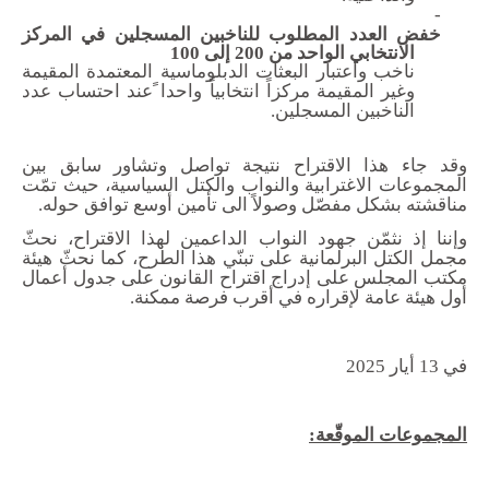
-
خفض العدد المطلوب للناخبين المسجلين في المركز
الانتخابي الواحد من 200 إلى 100
ناخب واعتبار البعثات الدبلوماسية المعتمدة المقيمة
وغير المقيمة مركزاً انتخابياً واحدا ًعند احتساب عدد
الناخبين المسجلين.
وقد جاء هذا الاقتراح نتيجة تواصل وتشاور سابق بين
المجموعات الاغترابية والنواب والكتل السياسية، حيث تمّت
مناقشته بشكل مفصّل وصولاً الى تأمين أوسع توافق حوله
.
وإننا إذ نثمّن
جهود النواب الداعمين لهذا الاقتراح، نحثّ
مجمل الكتل البرلمانية على تبنّي هذا الطرح، كما نحثّ هيئة
مكتب المجلس على إدراج اقتراح القانون على جدول أعمال
أول هيئة عامة لإقراره في أقرب فرصة ممكنة.
في 13
أيار
2025
المجموعات الموقّعة: