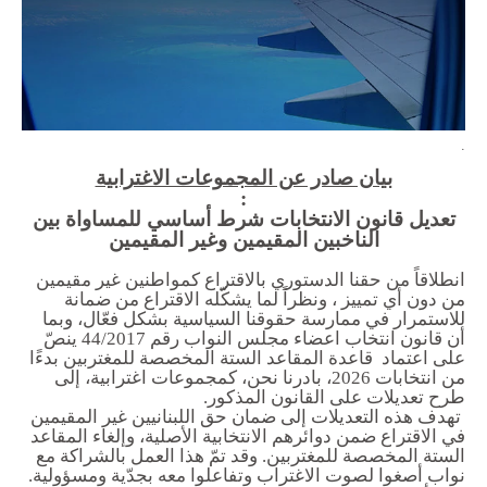
الاقتصاد والمالية العامة
النفط والغاز
استقلالية القضاء وشفافيته
قطاع الطاقة
.
بيان صادر عن المجموعات الاغترابية
الفعاليات
:
تعديل قانون الانتخابات شرط أساسي للمساواة بين
الناخبين المقيمين وغير المقيمين
الصحافة و الإعلام
انطلاقاً من حقنا الدستوري بالاقتراع كمواطنين غير مقيمين
في الأخبار
من دون أي تمييز ، ونظراً لما يشكّله الاقتراع من ضمانة
للاستمرار في ممارسة حقوقنا السياسية بشكل فعّال، وبما
أحدث الإصدارات
أن قانون انتخاب اعضاء مجلس النواب رقم 44/2017 ينصّ
على اعتماد قاعدة المقاعد الستة المخصصة للمغتربين بدءًا
الملفات الصحفية
من انتخابات 2026، بادرنا نحن، كمجموعات اغترابية، إلى
طرح تعديلات على القانون المذكور.
تهدف هذه التعديلات إلى ضمان حق اللبنانيين غير المقيمين
في الاقتراع ضمن دوائرهم الانتخابية الأصلية، وإلغاء المقاعد
إتصل بنا
الستة المخصصة للمغتربين. وقد تمّ هذا العمل بالشراكة مع
نواب أصغوا لصوت الاغتراب وتفاعلوا معه بجدّية ومسؤولية.