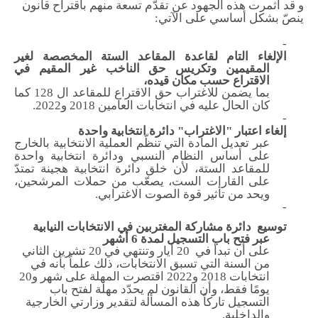
و قد أثمرت هذه الجهود عن تقدّم تسعة منهم باقتراح قانون
ينصّ بشكل أساسي على الآتي:
-
الإلغاء التام لقاعدة المقاعد الستة المخصصة لغير
AR
المقيمين وتكريس حق الناخب غير المقيم في
الاقتراع حسب مكان قيده،
EN
بما يضمن للاغتراب حق الاقتراع للمقاعد ال 128 كما
كان الحال عليه في انتخابات العامين 2018 و2022
.
-
إلغاء اعتبار "الاغتراب" دائرة انتخابية واحدة
عبر تعديل المادة التي تنظّم العملية الانتخابية بالخارج
على أساس النظام النسبي ودائرة انتخابية واحدة
للمقاعد الستة، لأن خلق دائرة انتخابية هجينة تمتدّ
على القارات الست، يصعّب من حملات المرشحين،
ويحد من تأثير قوة الصوت الاغترابي.
-
توسيع دائرة مشاركة المغتربين في الانتخابات النيابية
عبر فتح باب التسجيل لمدة 6 أشهر
على أن تبدأ في 20 أيار وتنتهي في 20 تشرين الثاني
من السنة التي تسبق الانتخابات، ذلك علماً بأنه في
انتخابات 2018 و2022 اقتصرت المهلة على شهر و20
يومًا فقط، وأن القانون لم يحدّد مهلة لفتح باب
التسجيل تاركاً هذه المسألة لتقدير وزارتي الخارجية
والداخلية.