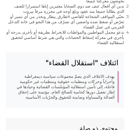
يخوضون معركتنا جميعاً.
ندين أي أفعال عنف ضد ذوي الضحايا معتبرين إياها استمرارا للعنف
الذي يطالنا جميعا منذ عقود وبلغ أوجه في مجزرة مرفأ بيروت.
نحيّي المواقف الشجاعة للقاضي #طارق_بيطار ونحذر من أي تنمير أو
تعرّض أو ضغط ضده واضعين أي تصرّف من هذا النحو في خانة التدخل
AR
الجرمي في عمل القضاء.
ندعو مجمل المواطنين والمواطنات للانخراط بطريقة أو بأخرى بدرجة أو
EN
بأخرى في معركة إسقاط الحصانات والتي هي شرط أساسي لتحقيق
استقلالية القضاء.
ائتلاف "استقلال القضاء"
يهدف الائتلاف الذي يضمّ مجموعات سياسية ديمقراطية
وأحزاباً وحركات ومنظمات حقوقية ومنظمات غير حكومية
فاعلة، إلى تأمين استقلالية المؤسّسات القضائية وحيادها في
إطار تفعيل دورها كحامية للصالح العام، مؤتمنة على إحقاق
العدالة والمساواة وضامنة للحقوق والحرّيات الأساسية.
محتوى ذو صلة