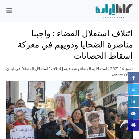
من نحن
ائتلاف استقلال القضاء : واجبنا
المهمة والمخطط
مناصرة الضحايا وذويهم في معركة
مجلس الإدارة
إسقاط الحصانات
الفريق التنفيذي
الشركاء
تموز 14, 2021 | استقلالية القضاء وشفافيته | ائتلاف "استقلال القضاء" في لبنان
| بيان صحفي
القضايا
تقرير الأنشطة
أسئلة شائعة
القضايا
بسط سيادة الدولة، وسيادة القانون، والحوكمة الرشيدة