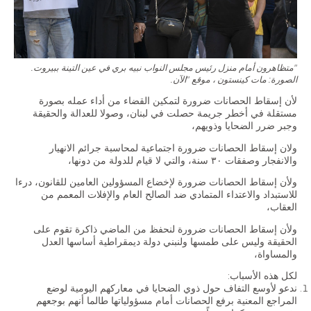
الاقتصاد والمالية العامة
النفط والغاز
استقلالية القضاء وشفافيته
"متظاهرون أمام منزل رئيس مجلس النواب نبيه بري في عين التينة ببيروت.
قطاع الطاقة
الصورة: مات كينستون ، موقع "الآن.
لأن إسقاط الحصانات ضرورة لتمكين القضاء من أداء عمله بصورة
مستقلة في أخطر جريمة حصلت في لبنان، وصولا للعدالة والحقيقة
الفعاليات
وجبر ضرر الضحايا وذويهم،
ولان إسقاط الحصانات ضرورة اجتماعية لمحاسبة جرائم الانهيار
الصحافة و الإعلام
والانفجار وصفقات ٣٠ سنة، والتي لا قيام للدولة من دونها،
ولأن إسقاط الحصانات ضرورة لإخضاع المسؤولين العامين للقانون، درءا
في الأخبار
للاستبداد والاعتداء المتمادي ضد الصالح العام والإفلات المعمم من
العقاب،
أحدث الإصدارات
ولأن إسقاط الحصانات ضرورة لنحفظ من الماضي ذاكرة تقوم على
الملفات الصحفية
الحقيقة وليس على طمسها ولنبني دولة ديمقراطية أساسها العدل
والمساواة،
لكل هذه الأسباب:
إتصل بنا
ندعو لأوسع التفاف حول ذوي الضحايا في معاركهم اليومية لوضع
المراجع المعنية برفع الحصانات أمام مسؤولياتها طالما أنهم بوجعهم