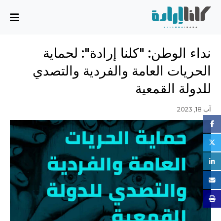
من نحن
نداء الوطن: "كلنا إرادة": لحماية
المهمة والمخطط
الحريات العامة والفردية والتصدي
مجلس الإدارة
للدولة القمعية
الفريق التنفيذي
الشركاء
آب 18, 2023
القضايا
تقرير الأنشطة
أسئلة شائعة
القضايا
بسط سيادة الدولة، وسيادة القانون، والحوكمة الرشيدة