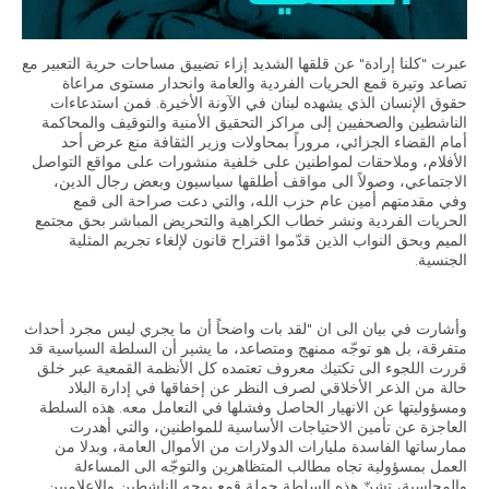
الاقتصاد والمالية العامة
النفط والغاز
عبرت "كلنا إرادة" عن قلقها الشديد إزاء تضييق مساحات حرية التعبير مع
استقلالية القضاء وشفافيته
تصاعد وتيرة قمع الحريات الفردية والعامة وانحدار مستوى مراعاة
حقوق الإنسان الذي يشهده لبنان في الآونة الأخيرة. فمن استدعاءات
قطاع الطاقة
الناشطين والصحفيين إلى مراكز التحقيق الأمنية والتوقيف والمحاكمة
أمام القضاء الجزائي، مروراً بمحاولات وزير الثقافة منع عرض أحد
الأفلام، وملاحقات لمواطنين على خلفية منشورات على مواقع التواصل
الاجتماعي، وصولاً الى مواقف أطلقها سياسيون وبعض رجال الدين،
الفعاليات
وفي مقدمتهم أمين عام حزب الله، والتي دعت صراحة الى قمع
الحريات الفردية ونشر خطاب الكراهية والتحريض المباشر بحق مجتمع
الميم وبحق النواب الذين قدّموا اقتراح قانون لإلغاء تجريم المثلية
الصحافة و الإعلام
الجنسية.
في الأخبار
وأشارت في بيان الى ان "لقد بات واضحاً أن ما يجري ليس مجرد أحداث
أحدث الإصدارات
متفرقة، بل هو توجّه ممنهج ومتصاعد، ما يشير أن السلطة السياسية قد
قررت اللجوء الى تكتيك معروف تعتمده كل الأنظمة القمعية عبر خلق
الملفات الصحفية
حالة من الذعر الأخلاقي لصرف النظر عن إخفاقها في إدارة البلاد
ومسؤوليتها عن الانهيار الحاصل وفشلها في التعامل معه. هذه السلطة
العاجزة عن تأمين الاحتياجات الأساسية للمواطنين، والتي أهدرت
إتصل بنا
ممارساتها الفاسدة مليارات الدولارات من الأموال العامة، وبدلا من
العمل بمسؤولية تجاه مطالب المتظاهرين والتوجّه الى المساءلة
والمحاسبة، تشنّ هذه السلطة حملة قمع بوجه الناشطين والاعلاميين