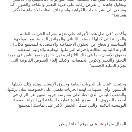
وتحاول جاهدة أن تفرض رقابة على حرية التعبير والثقافة والفنون، كما
وتسعى الى نشر خطاب الكراهية واستهداف الفئات الاجتماعية الأكثر
هشاشة".
AR
وأكدت: "في ظل هذه الأجواء، على تلازم معركة الحريات العامة
EN
والفردية التي كفلها الدستور اللبناني والمواثيق الدولية، مع المواجهة
السياسية والدفاع عن الحقوق الاجتماعية والاقتصادية للمجتمع ككل. إن
الدولة اللبنانية مطالبة باحترام التزاماتها الوطنية والدولية المتعلقة
بحقوق الإنسان، بما في ذلك الالتزام بصَون حقوق جميع الناس في حرية
التجمّع والتعبير وتكوين الجمعيات، وكذلك إلغاء النصوص القانونية التي
تجرّم المثلية الجنسية".
وختمت: "لبنان بلد الحريات العامة وحقوق الإنسان، وهذه وتلك يكفلها
الدستور، وأي استهداف لهذه الحريات يقضي على خصوصية لبنان برمّتها،
والشعب اللبناني الذي اعتاد على ممارسة حرية التعبير عن الرأي في
أصعب الظروف، لن يسمح بإعادة عقارب الساعة إلى الدولة القمعية
البوليسية البائدة، والتي تشكل الخطر الأكبر على تماسك المجتمع".
المقال متوفر
هنا
على موقع "نداء الوطن".