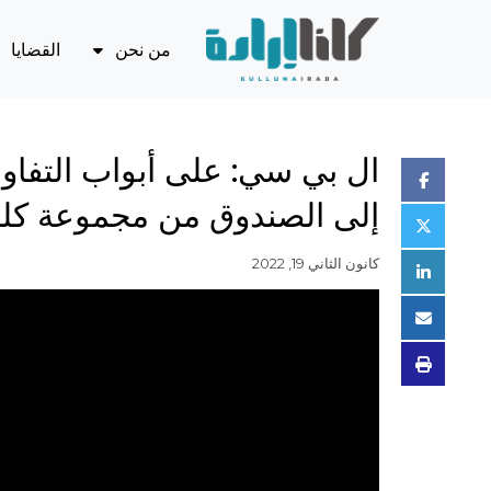
من نحن
القضايا
المهمة والمخطط
بسط س
الرشي
مجلس الإدارة
الاقتص
ال بي سي: على أبواب التفاو
الفريق التنفيذي
النفط 
إلى الصندوق من مجموعة كلنا
الشركاء
استقل
القضايا
كانون الثاني 19, 2022
قطاع 
تقرير الأنشطة
أسئلة شائعة