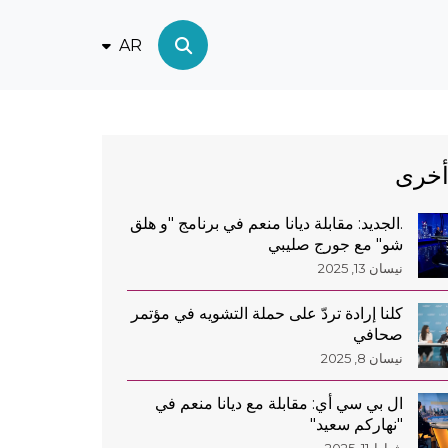
AR
أخرى
.الجديد: مقابلة ديانا منعم في برنامج "و هلق
شو" مع جورج صليبي
نيسان 13, 2025
كلنا إرادة تردّ على حملة التشويه في مؤتمر
صحافي
نيسان 8, 2025
ال بي سي أي: مقابلة مع ديانا منعم في
"نهاركم سعيد"