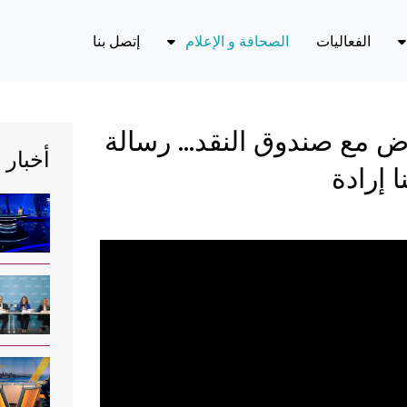
الفعاليات
الصحافة و الإعلام
إتصل بنا
في الأخبار
يادة الدولة، وسيادة القانون، والحوكمة
دة
أحدث الإصدارات
اد والمالية العامة
ض مع صندوق النقد... رسالة
الملفات الصحفية
أخبار 
والغاز
 إرادة
الية القضاء وشفافيته
الطاقة