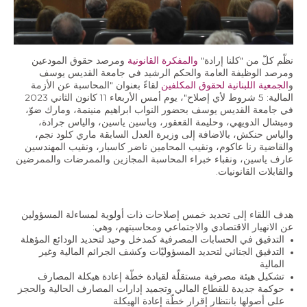
الاقتصاد والمالية العامة
النفط والغاز
استقلالية القضاء وشفافيته
نظّم كلّ من "كلنا إرادة"
والمفكرة القانونية
ومرصد حقوق المودعين
ومرصد الوظيفة العامة والحكم الرشيد في جامعة القديس يوسف
قطاع الطاقة
و
الجمعية اللبنانية لحقوق المكلفين
لقاءً بعنوان "المحاسبة عن الأزمة
المالية: 5 شروط لأي إصلاح"، يوم أمس الأربعاء 11 كانون الثاني 2023
في جامعة القديس يوسف بحضور النواب ابراهيم منينمة، ومارك ضوّ،
الفعاليات
وميشال الدويهي، وحليمة القعقور، وياسين ياسين، والياس جرادة،
والياس حنكش، بالاضافة إلى وزيرة العدل السابقة ماري كلود نجم،
والقاضية رنا عاكوم، ونقيب المحامين ناضر كاسبار، ونقيب المهندسين
الصحافة و الإعلام
عارف ياسين، ونقباء خبراء المحاسبة المجازين والممرضات والممرضين
والقابلات القانونيات.
في الأخبار
أحدث الإصدارات
هدف اللقاء إلى تحديد خمس إصلاحات ذات أولوية لمساءلة المسؤولين
عن الانهيار الاقتصادي والاجتماعي ومحاسبتهم، وهي:
الملفات الصحفية
التدقيق في الحسابات المصرفية كمدخل وحيد لتحديد الودائع المؤهلة
التدقيق الجنائي لتحديد المسؤوليّات وكشف الجرائم المالية وغير
المالية
تشكيل هيئة مصرفية مستقلّة لقيادة خطّة إعادة هيكلة المصارف
إتصل بنا
حوكمة جديدة للقطاع المالي وتجميد إدارات المصارف الحالية والحجز
على أصولها بانتظار إقرار خطّة إعادة الهيكلة