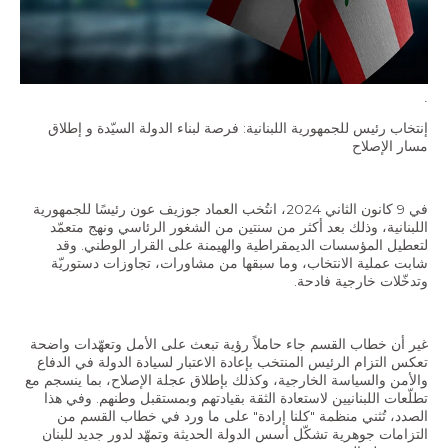
الاقتصاد والمالية العامة
النفط والغاز
استقلالية القضاء وشفافيته
.
قطاع الطاقة
إنتخاب رئيس للجمهورية اللبنانية: فرصة لبناء الدولة السيّدة و إطلاق
مسار الإصلاح
الفعاليات
في 9 كانون الثاني 2024، انتُخب العماد جوزيف عون رئيسًا للجمهورية
الصحافة و الإعلام
اللبنانية، وذلك بعد أكثر من سنتين من الشغور الرئاسي ونهج متعمّد
لتعطيل المؤسسات الديمقراطية والهيمنة على القرار الوطني. وقد
شابت عملية الانتخاب، وما سبقها من مشاورات، تجاوزات دستوريّة
في الأخبار
وتدخّلات خارجية فادحة.
أحدث الإصدارات
الملفات الصحفية
غير أن خطاب القسم جاء حاملاً رؤية تبعث على الأمل وتعهّدات واضحة
تعكس التزام الرئيس المنتخب بإعادة الاعتبار لسيادة الدولة في الدفاع
والأمن والسياسة الخارجية، وكذلك بإطلاق عجلة الإصلاح، بما ينسجم مع
تطلّعات اللبنانيين لاستعادة الثقة بقيادتهم وبمستقبل وطنهم. وفي هذا
إتصل بنا
الصدد، تُثني منظمة "كلنا إرادة" على ما ورد في خطاب القسم من
التزامات جوهرية تشكّل أسس الدولة الحديثة وتمهّد لدور جديد للبنان